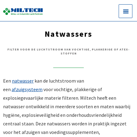
Natwassers
FILTER VOOR DE LUCHTSTROOM VAN VOCHTIGE, PLAKKERIGE OF ATEX-
STOFFEN
Een
natwasser
kan de luchtstroom van
een
afzuigsysteem
voor vochtige, plakkerige of
explosiegevaarlijke materie filteren. Miltech heeft een
natwasser ontwikkeld in meerdere soorten en maten waarbij
hygiëne, explosieveiligheid en onderhoudsvriendelijkheid
centraal staan. Deze natwassers worden in praktijk ingezet
voor het afzuigen van voedingssupplementen,