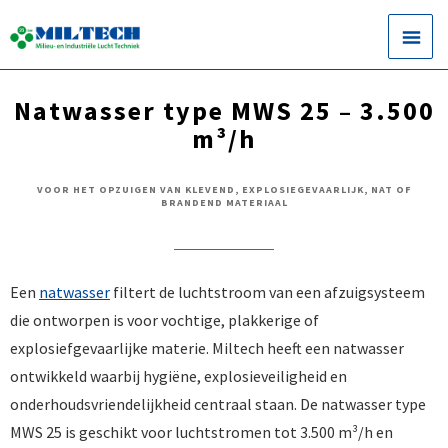
Natwasser type MWS 25 – 3.500
m³/h
VOOR HET OPZUIGEN VAN KLEVEND, EXPLOSIEGEVAARLIJK, NAT OF
BRANDEND MATERIAAL
Een
natwasser
filtert de luchtstroom van een afzuigsysteem
die ontworpen is voor vochtige, plakkerige of
explosiefgevaarlijke materie. Miltech heeft een natwasser
ontwikkeld waarbij hygiëne, explosieveiligheid en
onderhoudsvriendelijkheid centraal staan. De natwasser type
MWS 25 is geschikt voor luchtstromen tot 3.500 m³/h en