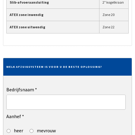
Slib-afvoeraansluiting
2" kogelkraan
ATEX zone inwendig
Zone 20
ATEX zone uitwendig
Zone 22
WELK AFZUIGSYSTEEM IS VOOR U DE BESTE OPLOSSING?
Bedrijfsnaam
*
Aanhef
*
heer
mevrouw