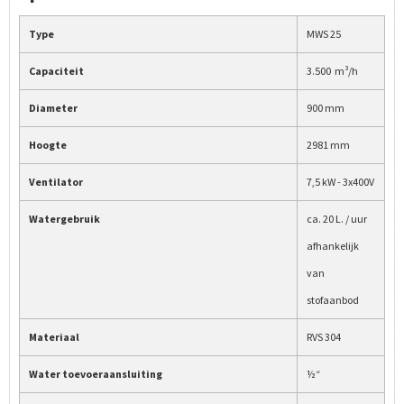
Type
MWS 25
Capaciteit
3.500 m³/h
Diameter
900 mm
Hoogte
2981 mm
Ventilator
7,5 kW - 3x400V
Watergebruik
ca. 20 L. / uur
afhankelijk
van
stofaanbod
Materiaal
RVS 304
Water toevoeraansluiting
½“